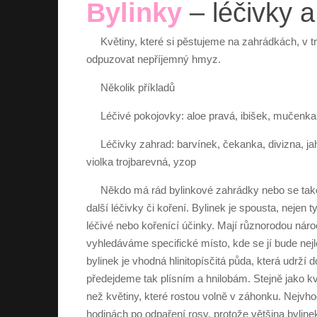
Bylinky
– léčivky a
Květiny, které si pěstujeme na zahrádkách, v 
odpuzovat nepříjemný hmyz.
Několik příkladů
Léčivé pokojovky: aloe pravá, ibišek, mučenka p
Léčivky zahrad: barvínek, čekanka, divizna, jah
violka trojbarevná, yzop
Někdo má rád bylinkové zahrádky nebo se také
další léčivky či koření. Bylinek je spousta, nejen t
léčivé nebo kořenící účinky. Mají různorodou náro
vyhledáváme specifické místo, kde se jí bude nejlép
bylinek je vhodná hlinitopísčitá půda, která udrží 
předejdeme tak plísním a hnilobám. Stejně jako kvě
než květiny, které rostou volně v záhonku. Nejvho
hodinách po odpaření rosy, protože většina bylinek