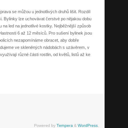
íprava se můžou u jednotlivých druhů lišit. Rozdíl
. Bylinky lze uchovávat čerstvé po nějakou dobu
u na led na jednotlivé kostky. Nejběžnější způsob
vlastnosti 6 až 12 měsíců. Pro sušení bylinek jsou
 policích nezapomínáme obracet, aby dobře
kladujeme ve skleněných nádobách s uzávěrem, v
užívají různé části rostlin, od květů, listů až ke
Powered by
Tempera
&
WordPress.