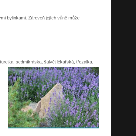
ými bylinkami. Zároveň jejích vůně může
turejka, sedmikráska, šalvěj lékařská, třezalka,
i