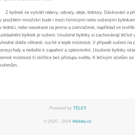
Z bylinek se vytváří nálevy, odvary, oleje, tinktury. Dávkování a př
v použitém množství bude i mezi čerstvými nebo sušenými bylinkami
v lednici, nebo nasekané na jemno a zamražené, například ve tvořítk
uskladnění bylinek je sušení. Usušené bylinky si zachovávají léčivé 
vhodné dobře větrané, suché a teplé místnosti. V případě sušení na
prosychaly a nedošlo k zapaření a zplesnivění. Usušené bylinky s
temné místnosti či skříňce bez přístupu světla. K léčivým účelům se vy
kořenům.
Powered by
TELE3
© 2020 - 2024
Webiky.cz