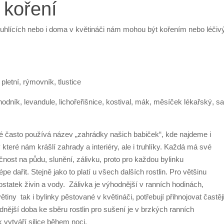
 koření
truhlících nebo i doma v květináči nám mohou být kořením nebo léčiv
letní, rýmovník, tlustice
odník, levandule, lichořeřišnice, kostival, mák, měsíček lékařský, sa
 často používá název „zahrádky našich babiček“, kde najdeme i
y které nám krášlí zahrady a interiéry, ale i truhlíky. Každá má své
čnost na půdu, slunění, zálivku, proto pro každou bylinku
e dařit. Stejně jako to platí u všech dalších rostlin. Pro většinu
dostatek živin a vody. Zálivka je výhodnější v ranních hodinách,
tiny tak i bylinky pěstované v květináči, potřebují přihnojovat častěj
dnější doba ke sběru rostlin pro sušení je v brzkých ranních
 vytváří silice během noci.