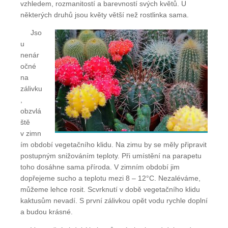
vzhledem, rozmanitostí a barevností svých květů. U
některých druhů jsou květy větší než rostlinka sama.
Jso
u
nenár
očné
na
zálivku
,
obzvlá
ště
v zimn
ím období vegetačního klidu. Na zimu by se měly připravit
postupným snižováním teploty. Při umístění na parapetu
toho dosáhne sama příroda. V zimním období jim
dopřejeme sucho a teplotu mezi 8 – 12°C. Nezaléváme,
můžeme lehce rosit. Scvrknutí v době vegetačního klidu
kaktusům nevadí. S první zálivkou opět vodu rychle doplní
a budou krásné.