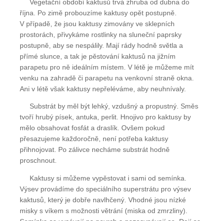
Vegetační období kaktusů trvá zhruba od dubna do
října. Po zimě probouzíme kaktusy opět postupně.
V případě, že jsou kaktusy zimovány ve sklepních
prostorách, přivykáme rostlinky na sluneční paprsky
postupně, aby se nespálily. Mají rády hodně světla a
přímé slunce, a tak je pěstování kaktusů na jižním
parapetu pro ně ideálním místem. V létě je můžeme mít
venku na zahradě či parapetu na venkovní straně okna.
Ani v létě však kaktusy nepřeléváme, aby neuhnívaly.
Substrát by měl být lehký, vzdušný a propustný. Směs
tvoří hrubý písek, antuka, perlit. Hnojivo pro kaktusy by
mělo obsahovat fosfát a draslík. Ovšem pokud
přesazujeme každoročně, není potřeba kaktusy
přihnojovat. Po zálivce necháme substrát hodně
proschnout.
Kaktusy si můžeme vypěstovat i sami od semínka.
Výsev provádíme do speciálního superstrátu pro výsev
kaktusů, který je dobře navlhčený. Vhodné jsou nízké
misky s víkem s možnosti větrání (miska od zmrzliny).