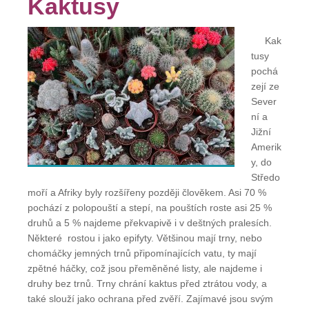
Kaktusy
Kak
tusy
pochá
zejí ze
Sever
ní a
Jižní
Amerik
y, do
Středo
moří a Afriky byly rozšířeny později člověkem. Asi 70 %
pochází z polopouští a stepí, na pouštích roste asi 25 %
druhů a 5 % najdeme překvapivě i v deštných pralesích.
Některé rostou i jako epifyty. Většinou mají trny, nebo
chomáčky jemných trnů připomínajících vatu, ty mají
zpětné háčky, což jsou přeměněné listy, ale najdeme i
druhy bez trnů. Trny chrání kaktus před ztrátou vody, a
také slouží jako ochrana před zvěří. Zajímavé jsou svým