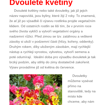
Dvouleté květiny
Dvouleté květiny nebo také dvouletky, jak již jejich
název napovídá, jsou byliny, které žijí 2 roky. To znamená,
že ať již po výsadbě či výsevu rostlinka projde vegetačním
klidem. Od ostatních rostlin se liší tím, že v prvním roce
svého života vyklíčí a vytvoří vegetativní orgány a
nadzemní růžici. Před zimou se tzv. zatáhnou a veškeré
zásoby si uloží v podzemní části (hlízy, kořeny, oddenky).
Druhým rokem, díky uloženým zásobám, mají rychlejší
nástup a rychleji vyrostou, vykvetou, vytvoří semena a
poté odumírají. Ideální doba pro výsadbu dvouletek je tak
brzký podzim, aby stihly do zimy dostatečně zakořenit.
Výsev provádíme již od května do července.
Dvouletky
můžeme vysévat
přímo na
stanoviště, tedy na
místo kde
chceme, aby nám