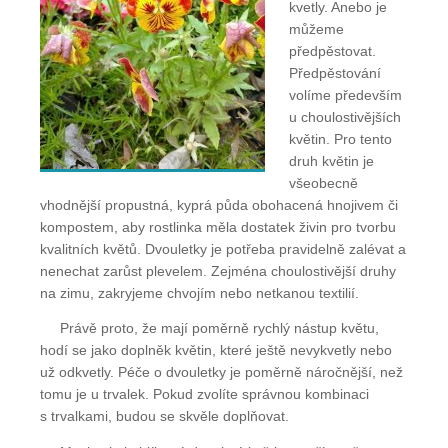
kvetly. Anebo je
můžeme
předpěstovat.
Předpěstování
volíme především
u choulostivějších
květin. Pro tento
druh květin je
všeobecně
vhodnější propustná, kyprá půda obohacená hnojivem či
kompostem, aby rostlinka měla dostatek živin pro tvorbu
kvalitních květů. Dvouletky je potřeba pravidelně zalévat a
nenechat zarůst plevelem. Zejména choulostivější druhy
na zimu, zakryjeme chvojím nebo netkanou textilií.
Právě proto, že mají poměrně rychlý nástup květu,
hodí se jako doplněk květin, které ještě nevykvetly nebo
už odkvetly. Péče o dvouletky je poměrně náročnější, než
tomu je u trvalek. Pokud zvolíte správnou kombinaci
s trvalkami, budou se skvěle doplňovat.